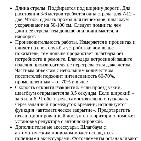
Длина стрелы. Подбирается под ширину дороги. Для
расстояния 3-6 метров требуется одна стрела, для 7-12 –
две. Чтобы сделать проход для пешеходов, шлагбаум
укорачивают на 50-100 см. Следует помнить: чем
длиннее стрела, тем дольше она поднимается, и
наоборот.
Производительность работы. Измеряется в процентах и
влияет на срок службы устройства: чем выше
показатель, тем дольше проработает шлагбаум без
потребности в ремонте. Благодаря встроенной защите
изделия производителя не перегреваются даже летом.
Частным объектам с небольшим количеством
посетителей подходит интенсивность 60-70%,
промышленным – от 70% и выше
Скорость открытия/закрытия. Если проезд узкий,
шлагбаум открывается за 3,5 секунды. Если широкий –
за 5 или 6. Чтобы стрела самостоятельно опускалась
через заданный промежуток времени, используется
функция «автоматическое закрытие». Предотвратить
несанкционированный доступ на территорию поможет
установка редуктора с автоблокировкой.
Дополнительные аксессуары. Шлагбаум с
автоматическим приводом может оснащаться
полезными аксессуарами. Фотоэлементы останавливают